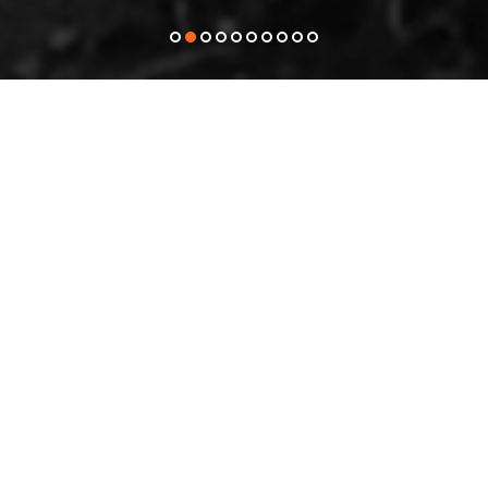
1
2
3
4
5
6
7
8
9
10
MISSION
Le
PCCQ
est une fête vécue à travers toute la province,
dans chacun des cégeps participants, avec pour point
culminant la désignation de deux lauréats, un court
métrage et un long métrage élu entre dix comme étant
les préférés des cégépiens et cégépiennes !
Le
Prix collégial du cinéma québécois
(PCCQ) est né
d’un désir, celui de célébrer notre cinéma en le plaçant
au centre des regards de la communauté collégiale. Que
l’on soit cinéphile, curieux, méfiant ou que l’on ignore