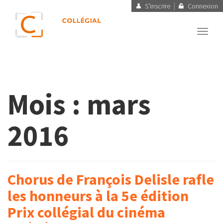
|
S'inscrire
Connexion
Toggl
navig
Mois :
mars
2016
Chorus de François Delisle rafle
les honneurs à la 5e édition
Prix collégial du cinéma