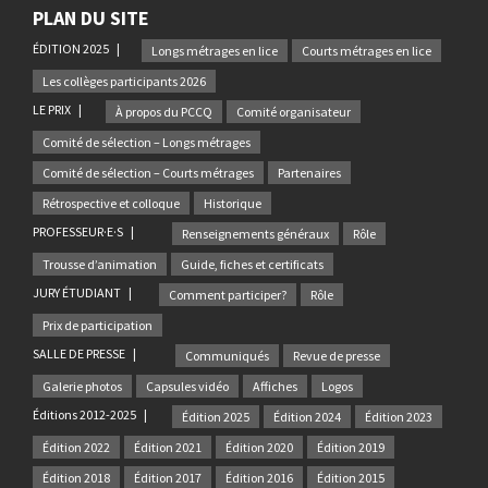
PLAN DU SITE
ÉDITION 2025
Longs métrages en lice
Courts métrages en lice
Les collèges participants 2026
LE PRIX
À propos du PCCQ
Comité organisateur
Comité de sélection – Longs métrages
Comité de sélection – Courts métrages
Partenaires
Rétrospective et colloque
Historique
PROFESSEUR·E·S
Renseignements généraux
Rôle
Trousse d’animation
Guide, fiches et certificats
JURY ÉTUDIANT
Comment participer?
Rôle
Prix de participation
SALLE DE PRESSE
Communiqués
Revue de presse
Galerie photos
Capsules vidéo
Affiches
Logos
Éditions 2012-2025
Édition 2025
Édition 2024
Édition 2023
Édition 2022
Édition 2021
Édition 2020
Édition 2019
Édition 2018
Édition 2017
Édition 2016
Édition 2015