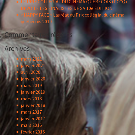
LE PRIX COLLÉGIAL DU CINÉMA QUÉBÉCOIS (PCCQ)
DÉVOILE LES FINALISTES DE SA 10e ÉDITION
« HAPPY FACE » Lauréat du Prix collégial du cinéma
québécois 2019
Commentaires récents
Archives
mars 2021
janvier 2021
avril 2020
janvier 2020
mars 2019
janvier 2019
mars 2018
janvier 2018
mars 2017
janvier 2017
mars 2016
février 2016