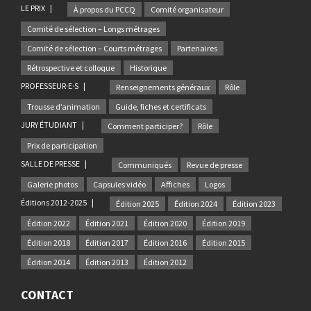
LE PRIX
À propos du PCCQ
Comité organisateur
Comité de sélection – Longs métrages
Comité de sélection – Courts métrages
Partenaires
Rétrospective et colloque
Historique
PROFESSEUR·E·S
Renseignements généraux
Rôle
Trousse d’animation
Guide, fiches et certificats
JURY ÉTUDIANT
Comment participer?
Rôle
Prix de participation
SALLE DE PRESSE
Communiqués
Revue de presse
Galerie photos
Capsules vidéo
Affiches
Logos
Éditions 2012-2025
Édition 2025
Édition 2024
Édition 2023
Édition 2022
Édition 2021
Édition 2020
Édition 2019
Édition 2018
Édition 2017
Édition 2016
Édition 2015
Édition 2014
Édition 2013
Édition 2012
CONTACT