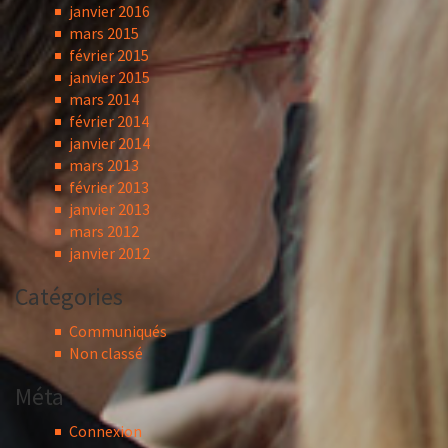
janvier 2016
mars 2015
février 2015
janvier 2015
mars 2014
février 2014
janvier 2014
mars 2013
février 2013
janvier 2013
mars 2012
janvier 2012
Catégories
Communiqués
Non classé
Méta
Connexion