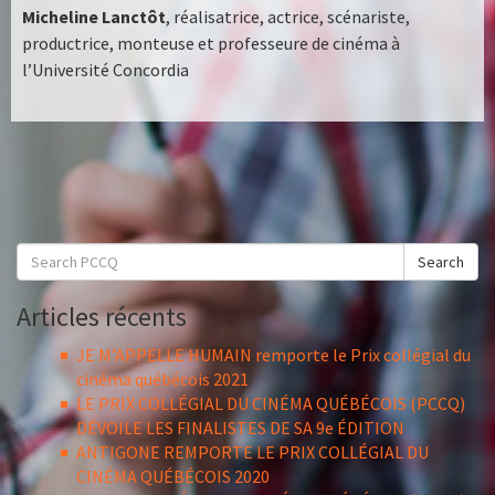
Micheline Lanctôt
, réalisatrice, actrice, scénariste,
productrice, monteuse et professeure de cinéma à
l’Université Concordia
Search
Search
for:
Articles récents
JE M’APPELLE HUMAIN remporte le Prix collégial du
cinéma québécois 2021
LE PRIX COLLÉGIAL DU CINÉMA QUÉBÉCOIS (PCCQ)
DÉVOILE LES FINALISTES DE SA 9e ÉDITION
ANTIGONE REMPORTE LE PRIX COLLÉGIAL DU
CINÉMA QUÉBÉCOIS 2020