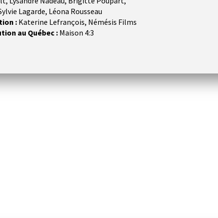
lt, Lysandre Nadeau, Brigitte Poupart,
Sylvie Lagarde, Léona Rousseau
ion :
Katerine Lefrançois, Némésis Films
ution au Québec :
Maison 4:3