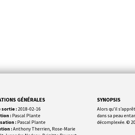
S
ATIONS GÉNÉRALES
SYNOPSIS
 sortie :
2018-02-16
Alors qu’il s’appr
tion :
Pascal Plante
dans sa peau entame
sation :
Pascal Plante
décomplexée. © 2
ution :
Anthony Therrien, Rose-Marie