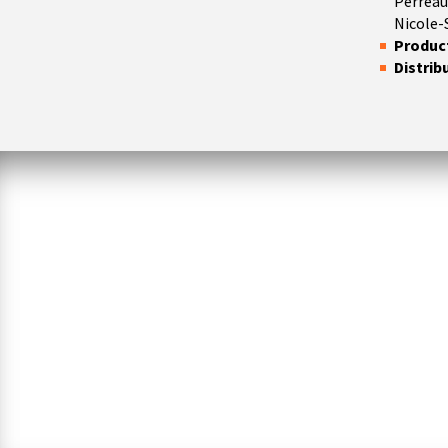
Perreau
Nicole-
Product
Distrib
MANIC
DE
KALINA BERTIN