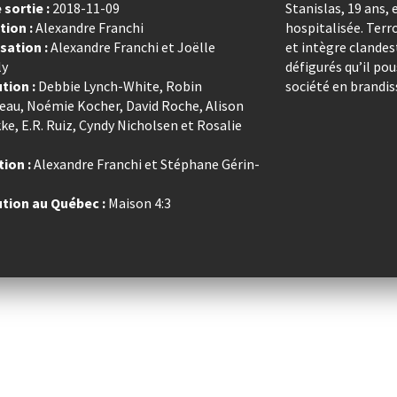
 sortie :
2018-11-09
Stanislas, 19 ans,
tion :
Alexandre Franchi
hospitalisée. Terro
sation :
Alexandre Franchi et Joëlle
et intègre clandes
ly
défigurés qu’il po
ution :
Debbie Lynch-White, Robin
société en brandis
au, Noémie Kocher, David Roche, Alison
e, E.R. Ruiz, Cyndy Nicholsen et Rosalie
ion :
Alexandre Franchi et Stéphane Gérin-
ution au Québec :
Maison 4:3