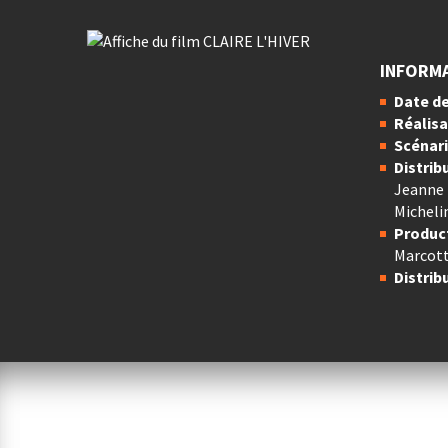
INFORM
Date de
Réalisa
Scénari
Distrib
Jeanne 
Micheli
Product
Marcot
Distrib