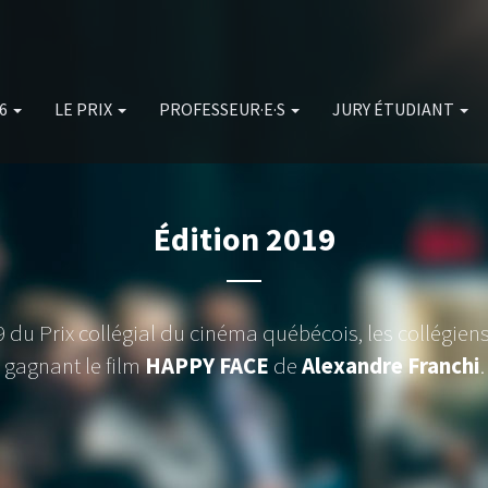
26
LE PRIX
PROFESSEUR·E·S
JURY ÉTUDIANT
Édition 2019
19 du Prix collégial du cinéma québécois, les collégie
gagnant le film
HAPPY FACE
de
Alexandre Franchi
.