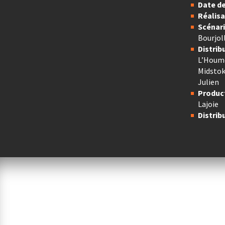
Date de
Réalisa
Scénari
Bourjol
Distrib
L’Houme
Midstokk
Julien
Product
Lajoie
Distrib