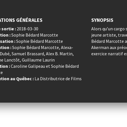
ATIONS GÉNÉRALES
SYNOPSIS
 sortie :
2018-03-30
Alors qu’un cargo s
tion :
Sophie Bédard Marcotte
jeune artiste, trav
sation :
Sophie Bédard Marcotte
Bédard Marcotte ad
ution :
Sophie Bédard Marcotte, Alexa-
Akerman aux préoc
Dubé, Samuel Brassard, Alex B. Martin,
exercice narratif 
ne Lanctôt, Guillaume Laurin
ion :
Caroline Galipeau et Sophie Bédard
te
ution au Québec :
La Distributrice de Films