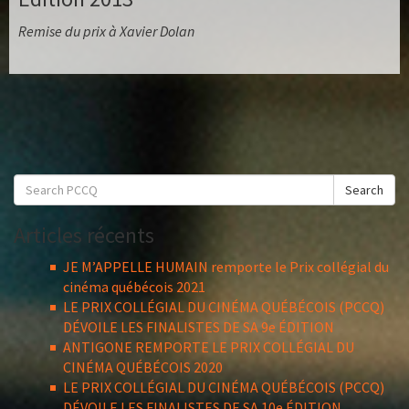
Remise du prix à Xavier Dolan
Search
Search
for:
Articles récents
JE M’APPELLE HUMAIN remporte le Prix collégial du
cinéma québécois 2021
LE PRIX COLLÉGIAL DU CINÉMA QUÉBÉCOIS (PCCQ)
DÉVOILE LES FINALISTES DE SA 9e ÉDITION
ANTIGONE REMPORTE LE PRIX COLLÉGIAL DU
CINÉMA QUÉBÉCOIS 2020
LE PRIX COLLÉGIAL DU CINÉMA QUÉBÉCOIS (PCCQ)
DÉVOILE LES FINALISTES DE SA 10e ÉDITION