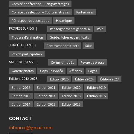
Comité de sélection – Longs métrages
Comité de sélection – Courts métrages
Partenaires
Rétrospective et colloque
Historique
PROFESSEUR·E·S
Renseignements généraux
Rôle
Trousse d’animation
Guide, fiches et certificats
JURY ÉTUDIANT
Comment participer?
Rôle
Prix de participation
SALLE DE PRESSE
Communiqués
Revue de presse
Galerie photos
Capsules vidéo
Affiches
Logos
Éditions 2012-2025
Édition 2025
Édition 2024
Édition 2023
Édition 2022
Édition 2021
Édition 2020
Édition 2019
Édition 2018
Édition 2017
Édition 2016
Édition 2015
Édition 2014
Édition 2013
Édition 2012
CONTACT
infopccq@gmail.com