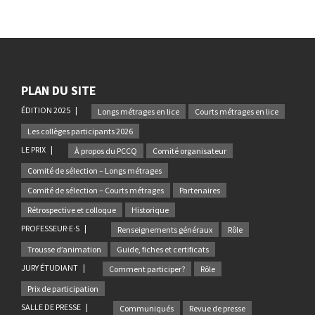
PLAN DU SITE
ÉDITION 2025
Longs métrages en lice
Courts métrages en lice
Les collèges participants 2026
LE PRIX
À propos du PCCQ
Comité organisateur
Comité de sélection – Longs métrages
Comité de sélection – Courts métrages
Partenaires
Rétrospective et colloque
Historique
PROFESSEUR·E·S
Renseignements généraux
Rôle
Trousse d’animation
Guide, fiches et certificats
JURY ÉTUDIANT
Comment participer?
Rôle
Prix de participation
SALLE DE PRESSE
Communiqués
Revue de presse