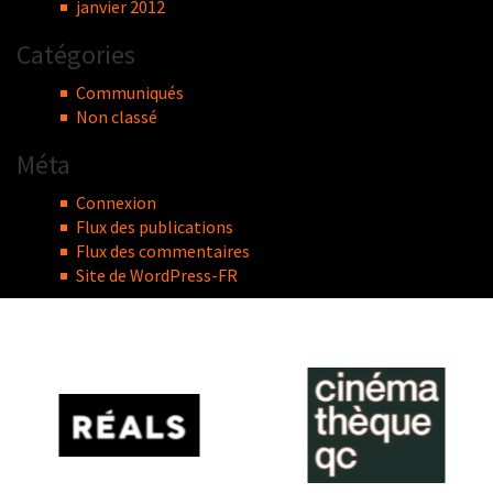
janvier 2012
Catégories
Communiqués
Non classé
Méta
Connexion
Flux des publications
Flux des commentaires
Site de WordPress-FR